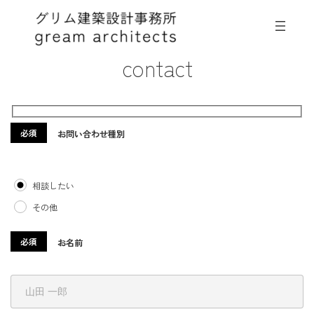
コ
ナ
ン
ビ
テ
ゲ
ン
ー
contact
ツ
シ
へ
ョ
ス
ン
キ
に
ッ
移
プ
動
必須
お問い合わせ種別
相談したい
その他
必須
お名前