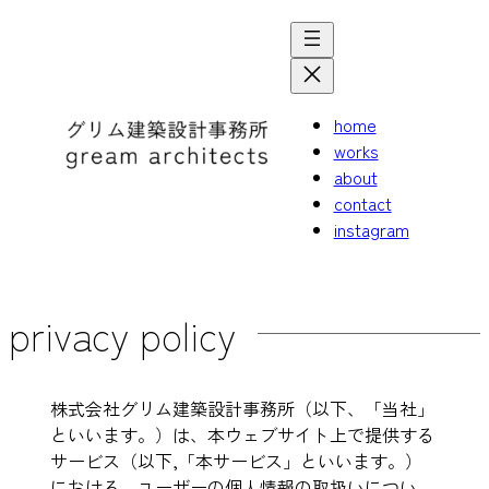
コ
ナ
ン
ビ
テ
ゲ
ン
ー
home
ツ
シ
works
へ
ョ
about
ス
ン
contact
キ
に
instagram
ッ
移
プ
動
privacy policy
株式会社グリム建築設計事務所（以下、「当社」
といいます。）は、本ウェブサイト上で提供する
サービス（以下,「本サービス」といいます。）
における、ユーザーの個人情報の取扱いについ